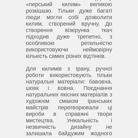
«перський килим» великою
розкішшю.
Тільки дуже багаті
люди могли собі дозволити
килим, створений вручну.
До
створення візерунка ткач
підходив дуже трепетно, з
особливою ретельністю
використовуючи неймовірну
кількість самих різних відтінків.
Для килимів з Ірану, ручної
роботи використовують тільки
натуральні матеріали: бавовна,
шовк і вовна.
Поєднання
натуральних якісних матеріалів з
художнім смаком іранських
майстрів перетворювали ці
вироби в справжні твори
мистецтва.
Унікальність і
незвичність дизайну не
залишала байдужим жодного