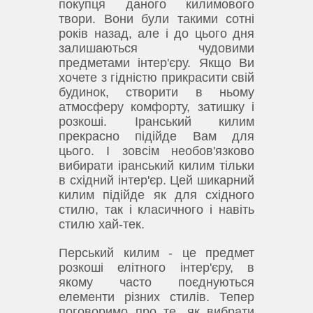
покупця даного килимового
твори.
Вони були такими сотні
років назад, але і до цього дня
залишаються чудовими
предметами інтер'єру.
Якщо Ви
хочете з гідністю прикрасити свій
будинок, створити в ньому
атмосферу комфорту, затишку і
розкоші.
Іранський килим
прекрасно підійде Вам для
цього.
І зовсім необов'язково
вибирати іранський килим тільки
в східний інтер'єр.
Цей шикарний
килим підійде як для східного
стилю, так і класичного і навіть
стилю хай-тек.
Перський килим - це предмет
розкоші елітного інтер'єру, в
якому часто поєднуються
елементи різних стилів.
Тепер
поговоримо про те, як вибрати