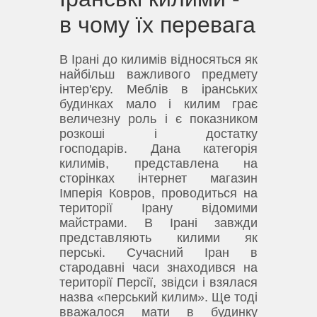
в чому їх перевага
В Ірані до килимів відносяться як
найбільш важливого предмету
інтер'єру.
Меблів в іранських
будинках мало і килим грає
величезну роль і є показником
розкоші і достатку
господарів.
Дана категорія
килимів, представлена ​​на
сторінках інтернет магазин
Імперія Ковров, проводиться на
території Ірану відомими
майстрами.
В Ірані завжди
представляють килими як
перські.
Сучасний Іран в
стародавні часи знаходився на
території Персії, звідси і взялася
назва «перський килим».
Ще тоді
вважалося мати в будинку