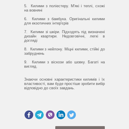
5.
Килими з поліестеру.
М'які і теплі, схожі
на вовняні
6.
Килими з бамбука.
Оригінальні килими
для екзотичних інтер'єрів
7.
Килими зі шкіри.
Підходять під визначені
дизайн квартири.
Недовговічні, легкі в
догляді
8.
Килими з нейлону.
Міцні килими, стійкі до
забруднень
9.
Килими з віскози або шовку.
Багаті на
вигляд.
Знаючи основні характеристики килимів і їх
властивості, вам буде простіше зробити вибір
відповідно до своїх завдань.