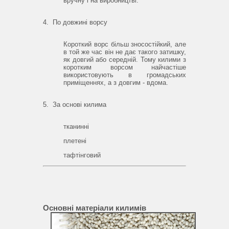
вручну і на виробництві.
4.
По довжині ворсу
Короткий ворс більш зносостійкий, але
в той же час він не дає такого затишку,
як довгий або середній.
Тому килими з
коротким ворсом найчастіше
використовують в громадських
приміщеннях, а з довгим - вдома.
5.
За основі килима
тканинні
плетені
тафтінговий
Основні матеріали килимів