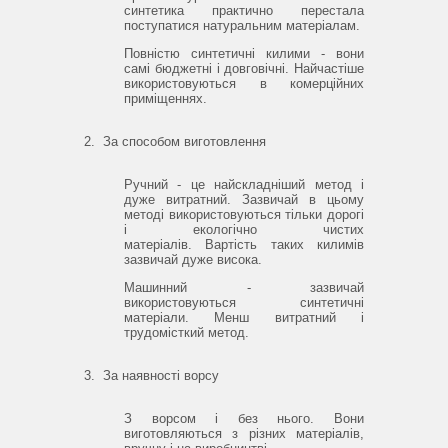
синтетика практично перестала
поступатися натуральним матеріалам.
Повністю синтетичні килими - вони
самі бюджетні і довговічні.
Найчастіше
використовуються в комерційних
приміщеннях.
2.
За способом виготовлення
Ручний - це найскладніший метод і
дуже витратний.
Зазвичай в цьому
методі використовуються тільки дорогі
і екологічно чистих
матеріалів.
Вартість таких килимів
зазвичай дуже висока.
Машинний - зазвичай
використовуються синтетичні
матеріали.
Менш витратний і
трудомісткий метод.
3.
За наявності ворсу
З ворсом і без нього.
Вони
виготовляються з різних матеріалів,