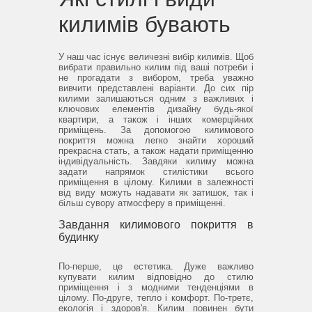
килимів бувають
У наш час існує величезні вибір килимів.
Щоб
вибрати правильно килим під ваші потреби і
не прогадати з вибором, треба уважно
вивчити представлені варіанти.
До сих пір
килими залишаються одним з важливих і
ключових елементів дизайну будь-якої
квартири, а також і інших комерційних
приміщень.
За допомогою килимового
покриття можна легко знайти хороший
прекрасна стать, а також надати приміщенню
індивідуальність.
Завдяки килиму можна
задати напрямок стилістики всього
приміщення в цілому.
Килими в залежності
від виду можуть надавати як затишок, так і
більш сувору атмосферу в приміщенні.
Завдання килимового покриття в
будинку
По-перше, це естетика.
Дуже важливо
купувати килим відповідно до стилю
приміщення і з модними тенденціями в
цілому.
По-друге, тепло і комфорт.
По-третє,
екологія і здоров'я.
Килим повинен бути