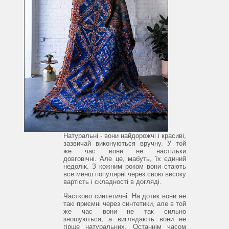
Натуральні - вони найдорожчі і красиві,
зазвичай виконуються вручну.
У той
же час вони не настільки
довговічні.
Але це, мабуть, їх єдиний
недолік.
З кожним роком вони стають
все менш популярні через свою високу
вартість і складності в догляді.
Частково синтетичні.
На дотик вони не
такі приємні через синтетики, але в той
же час вони не так сильно
зношуються, а виглядають вони не
гірше натуральних.
Останнім часом