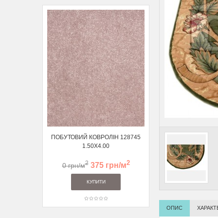
ПОБУТОВИЙ КОВРОЛІН 128745
ВИСОКОВОРСНА К
1.50Х4.00
ДОРІЖКА 122056 1
2
2
2
375 грн/м
459 
0 грн/м
705 грн/м
ОПИС
ХАРАКТ