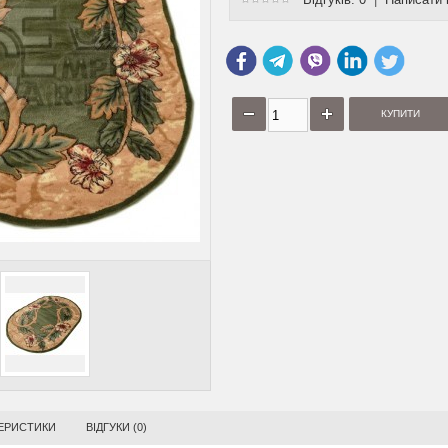
ИЛИМОВА
ВИСОКОВОРСНА КИЛИМОВА
ВИСОКОВОРСНА КИ
.00Х0.75
ДОРІЖКА 128865 1.00Х1.35
ДОРІЖКА 131508, 0.
2
2
2
2
грн/м
542 грн/м
459 г
2 544 грн/м
792 грн/м
ЕРИСТИКИ
ВІДГУКИ (0)