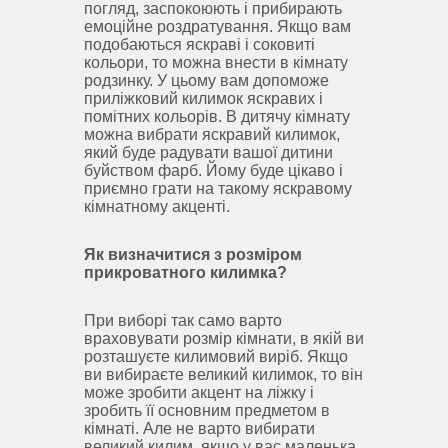
погляд, заспокоюють і прибирають
емоційне роздратування.
Якщо вам
подобаються яскраві і соковиті
кольори, то можна внести в кімнату
родзинку.
У цьому вам допоможе
приліжковий килимок яскравих і
помітних кольорів.
В дитячу кімнату
можна вибрати яскравий килимок,
який буде радувати вашої дитини
буйством фарб.
Йому буде цікаво і
приємно грати на такому яскравому
кімнатному акценті.
Як визначитися з розміром
прикроватного килимка?
При виборі так само варто
враховувати розмір кімнати, в якій ви
розташуєте килимовий виріб.
Якщо
ви вибираєте великий килимок, то він
може зробити акцент на ліжку і
зробить її основним предметом в
кімнаті.
Але не варто вибирати
великий килим, якщо у вас маленька