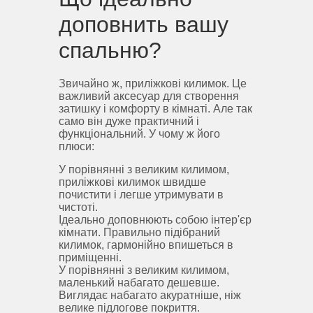
доповнить вашу
спальню?
Звичайно ж, приліжкові килимок.
Це
важливий аксесуар для створення
затишку і комфорту в кімнаті.
Але так
само він дуже практичний і
функціональний.
У чому ж його
плюси:
У порівнянні з великим килимом,
приліжкові килимок швидше
почистити і легше утримувати в
чистоті.
Ідеально доповнюють собою інтер'єр
кімнати.
Правильно підібраний
килимок, гармонійно впишеться в
приміщенні.
У порівнянні з великим килимом,
маленький набагато дешевше.
Виглядає набагато акуратніше, ніж
велике підлогове покриття.