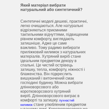
Який матеріал вибрати
натуральний або синтетичний?
Синтетичні моделі дешеві, практичні,
легко очищаються.
Але натуральні
відрізняються приємними
тактильними відчуттями, підвищеним
рівнем комфорту, виглядають
затишніше.
Адже це саме
важливо.
Тому радимо вибирати
приліжковий килимок з натуральних
матеріалів.
Хутряний виріб стане
ідеальним предметом декору в
спальні.
Це чистий острівець
затишку, тепла, комфорту, ніжності і
блаженства.
Він підкреслить
вишуканий і витончений смак
господині будинку.
Можна вибрати
длінноворсового або
коротковорсового хутряний
виріб.
Длінноворсового виграє в
комфорті та затишку.
пухнастий
стане улюбленим предметом
килимок
у вашому домі.
Коротковорсового же