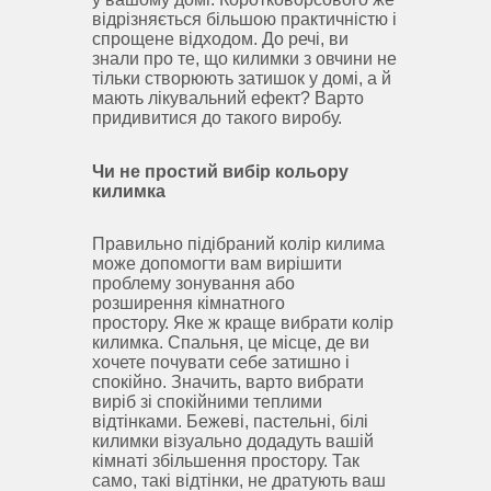
відрізняється більшою практичністю і
спрощене відходом.
До речі, ви
знали про те, що килимки з овчини не
тільки створюють затишок у домі, а й
мають лікувальний ефект?
Варто
придивитися до такого виробу.
Чи не простий вибір кольору
килимка
Правильно підібраний колір килима
може допомогти вам вирішити
проблему зонування або
розширення кімнатного
простору.
Яке ж краще вибрати колір
килимка.
Спальня, це місце, де ви
хочете почувати себе затишно і
спокійно.
Значить, варто вибрати
виріб зі спокійними теплими
відтінками.
Бежеві, пастельні, білі
килимки візуально додадуть вашій
кімнаті збільшення простору.
Так
само, такі відтінки, не дратують ваш