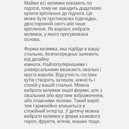
Майже всі килимки ковзають по
підлозі, тому не завадить додатково
купити кріплення до підлоги.
Це
може бути протиковзка підкладка,
двосторонній скотч або інше
кріплення.
Як варіант, вибрати
килимок, у якого прогумована
основа.
Форма килимка, яка підійде в вашу
спальню, безпосередньо залежить
від дизайну
кімнати.
Найпопулярнішими і
універсальними вважають овальні і
круглі вироби.
Відсутність гострих
кутів створить затишок, ніжність і
спокій у вашій спальні.
Можна
вибрати килимок іншої форми, але з
овальним або круглим зображенням,
або плавними лініями.
Такий виріб
теж гармонійно впишеться в
спокійний інтер'єр.
У дитячу можна
вибрати килимок у формі казкового
героя, фруктів, м'ячів, машин тощо.