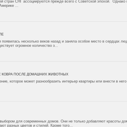
ей стран СНГ ассоциируются прежде всего с Советской эпохой. Однако 
мерике ...
ЛЕ
я появилась несколько веков назад и заняла особое место в сердцах лю
ествует огромное количество з...
 С КОВРА ПОСЛЕ ДОМАШНИХ ЖИВОТНЫХ
ение, которое может разнообразить интерьер квартиры или внести в нег
выбором для современных домов. Они не только добавляют красоты до
ют разных цветов и стилей. Кроме того...