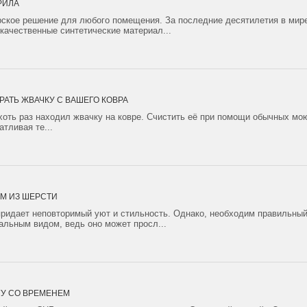
РИЛА
рское решение для любого помещения. За последние десятилетия в мире
качественные синтетические материал...
РАТЬ ЖВАЧКУ С ВАШЕГО КОВРА
хоть раз находил жвачку на ковре. Счистить её при помощи обычных мо
ливая те...
ОМ ИЗ ШЕРСТИ
придает неповторимый уют и стильность. Однако, необходим правильный
альным видом, ведь оно может просл...
ГУ СО ВРЕМЕНЕМ