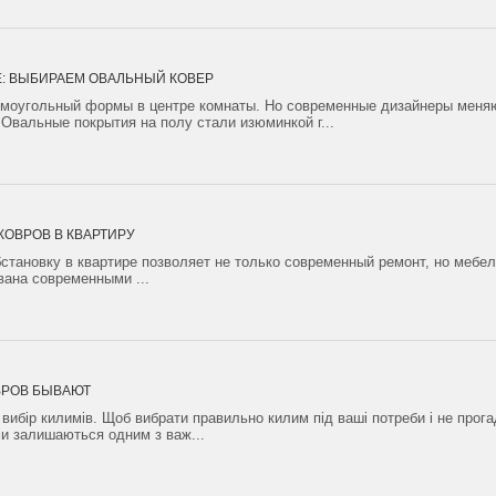
Е: ВЫБИРАЕМ ОВАЛЬНЫЙ КОВЕР
ямоугольный формы в центре комнаты. Но современные дизайнеры меняю
Овальные покрытия на полу стали изюминкой г...
КОВРОВ В КВАРТИРУ
ановку в квартире позволяет не только современный ремонт, но мебель
вана современными ...
ВРОВ БЫВАЮТ
 вибір килимів. Щоб вибрати правильно килим під ваші потреби і не прог
ми залишаються одним з важ...