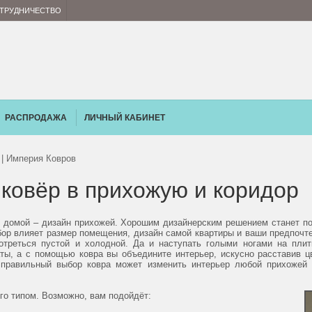
ТРУДНИЧЕСТВО
РАСПРОДАЖА
ЛИЧНЫЙ КАБИНЕТ
 | Империя Ковров
 ковёр в прихожую и коридор
ам домой – дизайн прихожей. Хорошим дизайнерским решением станет по
ор влияет размер помещения, дизайн самой квартиры и ваши предпочтен
отреться пустой и холодной. Да и наступать голыми ногами на плитк
ы, а с помощью ковра вы объедините интерьер, искусно расставив ц
правильный выбор ковра может изменить интерьер любой прихожей 
его типом. Возможно, вам подойдёт: