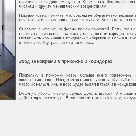
практически не деформируются. Кроме того, благодаря хлоп
чисткам и другим механическим воздействиям.
Покупая ковёр, помните, что совсем не обязательно покрыва
сочетаться с вашим напольным покрытием. Ковёр должен впис
Обратите внимание на форму вашей прихожей. Если это бо
прямоугольный ковёр. Если же у вас длинный коридор, то 
может быть комбинация придверных ковриков с большими к
форме, дизайну, расцветке и типу ворса.
Уход за коврами в прихожих и коридорах
Поскольку в прихожих ковры больше всего подвержены п
значительно чаще. Иногда можно использовать обычный вен
часто их нельзя, иначе ворс будет вытягиваться и в конце кон
Влажную уборку и стирку лучше делать щёткой. Это защити
дайте ковру просохнуть. Если положить ковёр мокрым, то буде