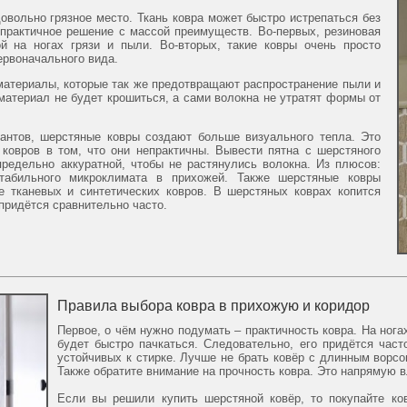
довольно грязное место. Ткань ковра может быстро истрепаться без
 практичное решение с массой преимуществ. Во-первых, резиновая
ой на ногах грязи и пыли. Во-вторых, такие ковры очень просто
ервоначального вида.
материалы, которые так же предотвращают распространение пыли и
 материал не будет крошиться, а сами волокна не утратят формы от
антов, шерстяные ковры создают больше визуального тепла. Это
 ковров в том, что они непрактичны. Вывести пятна с шерстяного
редельно аккуратной, чтобы не растянулись волокна. Из плюсов:
стабильного микроклимата в прихожей. Также шерстяные ковры
е тканевых и синтетических ковров. В шерстяных коврах копится
 придётся сравнительно часто.
Правила выбора ковра в прихожую и коридор
Первое, о чём нужно подумать – практичность ковра. На ногах
будет быстро пачкаться. Следовательно, его придётся част
устойчивых к стирке. Лучше не брать ковёр с длинным ворсо
Также обратите внимание на прочность ковра. Это напрямую в
Если вы решили купить шерстяной ковёр, то покупайте ко