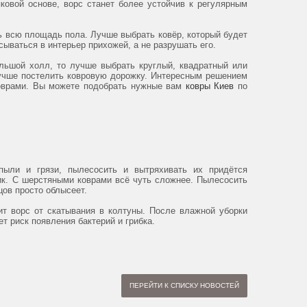
ковой основе, ворс станет более устойчив к регулярным
ть всю площадь пола. Лучше выбрать ковёр, который будет
ываться в интерьер прихожей, а не разрушать его.
льшой холл, то лучше выбрать круглый, квадратный или
лучше постелить ковровую дорожку. Интересным решением
оврами. Вы можете подобрать нужные вам
ковры Киев
по
ыли и грязи, пылесосить и вытряхивать их придётся
ик. С шерстяными коврами всё чуть сложнее. Пылесосить
цов просто облысеет.
т ворс от скатывания в колтуны. После влажной уборки
т риск появления бактерий и грибка.
ПЕРЕЙТИ К СПИСКУ НОВОСТЕЙ