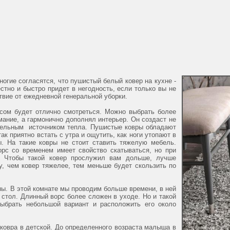
огие согласятся, что пушистый белый ковер на кухне -
стно и быстро придет в негодность, если только вы не
твие от ежедневной генеральной уборки.
сом будет отлично смотреться. Можно выбрать более
имание, а гармонично дополнял интерьер. Он создаст не
тельным источником тепла. Пушистые ковры обладают
к приятно встать с утра и ощутить, как ноги утопают в
. На такие ковры не стоит ставить тяжелую мебель.
рс со временем имеет свойство скатываться, но при
. Чтобы такой ковер прослужил вам дольше, лучше
у, чем ковер тяжелее, тем меньше будет скользить по
ны. В этой комнате мы проводим больше времени, в ней
стол. Длинный ворс более сложен в уходе. Но и такой
выбрать небольшой вариант и расположить его около
ковра в детской. До определенного возраста малыша в