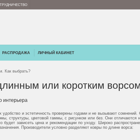
ТРУДНИЧЕСТВО
РАСПРОДАЖА
ЛИЧНЫЙ КАБИНЕТ
м. Как выбрать?
 длинным или коротким ворсо
о интерьера
х удобство и эстетичность проверены годами и не вызывают сомнений. 
мы, структуры, цветовой гаммы, с рисунком или без. Они отличаются не
го будет зависеть цена и рекомендации по уходу. Широко распростране
дназначения. Производители условно разделяют ковры по длине ворса: