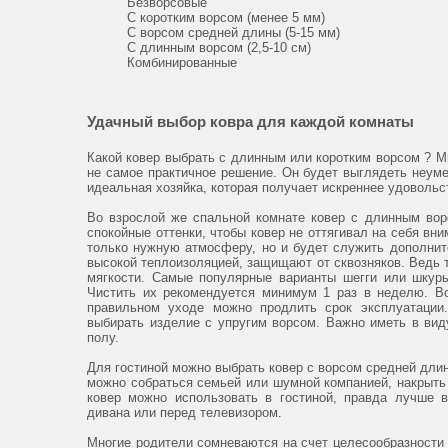
Безворсовые
С коротким ворсом (менее 5 мм)
С ворсом средней длины (5-15 мм)
С длинным ворсом (2,5-10 см)
Комбинированные
Удачный выбор ковра для каждой комнаты
Какой ковер выбрать с длинным или коротким ворсом ? Мн
не самое практичное решение. Он будет выглядеть неуме
идеальная хозяйка, которая получает искреннее удовольс
Во взрослой же спальной комнате ковер с длинным вор
спокойные оттенки, чтобы ковер не оттягивал на себя вн
только нужную атмосферу, но и будет служить дополни
высокой теплоизоляцией, защищают от сквозняков. Ведь та
мягкости. Самые популярные варианты шегги или шкуры
Чистить их рекомендуется минимум 1 раз в неделю. Во
правильном уходе можно продлить срок эксплуатации
выбирать изделие с упругим ворсом. Важно иметь в вид
полу.
Для гостиной можно выбрать ковер с ворсом средней дли
можно собраться семьей или шумной компанией, накрыть 
ковер можно использовать в гостиной, правда лучше 
дивана или перед телевизором.
Многие родители сомневаются на счет целесообразности 