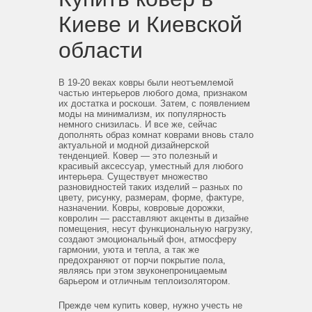
Киеве и Киевской
области
В 19-20 веках ковры были неотъемлемой
частью интерьеров любого дома, признаком
их достатка и роскоши. Затем, с появлением
моды на минимализм, их популярность
немного снизилась. И все же, сейчас
дополнять образ комнат коврами вновь стало
актуальной и модной дизайнерской
тенденцией. Ковер — это полезный и
красивый аксессуар, уместный для любого
интерьера. Существует множество
разновидностей таких изделий – разных по
цвету, рисунку, размерам, форме, фактуре,
назначении. Ковры, ковровые дорожки,
ковролин — расставляют акценты в дизайне
помещения, несут функциональную нагрузку,
создают эмоциональный фон, атмосферу
гармонии, уюта и тепла, а так же
предохраняют от порчи покрытие пола,
являясь при этом звуконепроницаемым
барьером и отличным теплоизолятором.
Прежде чем купить ковер, нужно учесть не