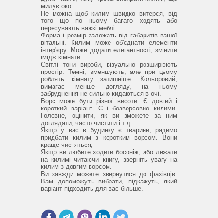
милує око.
Не можна щоб килим швидко витерся, від
того що по ньому багато ходять або
пересувають важкі меблі.
Форма і розмір залежать від габаритів вашої
вітальні.
Килим може об'єднати елементи
інтер'єру.
Може додати елегантності, змінити
імідж кімнати.
Світлі тони вироби, візуально розширюють
простір.
Темні, зменшують, але при цьому
роблять кімнату затишніше.
Кольоровий,
вимагає менше догляду, на ньому
забруднення не сильно кидаються в очі.
Ворс може бути різної висоти.
Є довгий і
короткий варіант.
Є і безворсовие килими.
Головне, оцінити, як ви зможете за ним
доглядати, часто чистити і т.д.
Якщо у вас в будинку є тварини, радимо
придбати килим з коротким ворсом.
Вони
краще чистяться,
Якщо ви любите ходити босоніж, або лежати
на килимі читаючи книгу, зверніть увагу на
килим з довгим ворсом.
Ви завжди можете звернутися до фахівців.
Вам допоможуть вибрати, підкажуть, який
варіант підходить для вас більше.