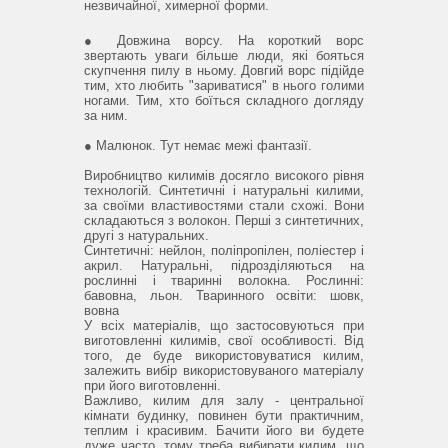
незвичайної, химерної форми.
● Довжина ворсу.
На короткий ворс
звертають уваги більше люди, які бояться
скупчення пилу в ньому.
Довгий ворс підійде
тим, хто любить "зариватися" в нього голими
ногами.
Тим, хто боїться складного догляду
за ним.
● Малюнок.
Тут немає межі фантазії.
Виробництво килимів досягло високого рівня
технологій.
Синтетичні і натуральні килими,
за своїми властивостями стали схожі.
Вони
складаються з волокон.
Перші з синтетичних,
другі з натуральних.
Синтетичні: нейлон, поліпропілен, поліестер і
акрил.
Натуральні, підрозділяються на
рослинні і тваринні волокна.
Рослинні:
бавовна, льон.
Тваринного освіти: шовк,
вовна
У всіх матеріалів, що застосовуються при
виготовленні килимів, свої особливості.
Від
того, де буде використовуватися килим,
залежить вибір використовуваного матеріалу
при його виготовленні.
Важливо, килим для залу - центральної
кімнати будинку, повинен бути практичним,
теплим і красивим.
Бачити його ви будете
дуже часто, тому треба вибирати килим, що