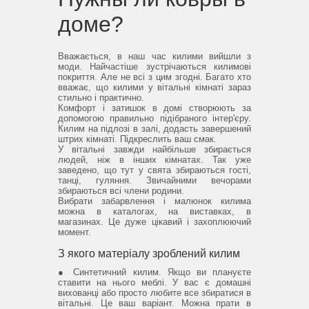
доме?
Вважається, в наш час килими вийшли з
моди.
Найчастіше зустрічаються килимові
покриття.
Але не всі з цим згодні.
Багато хто
вважає, що килими у вітальні кімнаті зараз
стильно і практично.
Комфорт і затишок в домі створюють за
допомогою правильно підібраного інтер'єру.
Килим на підлозі в залі, додасть завершений
штрих кімнаті.
Підкреслить ваш смак.
У вітальні завжди найбільше збирається
людей, ніж в інших кімнатах.
Так уже
заведено, що тут у свята збираються гості,
танці, гуляння.
Звичайними вечорами
збираються всі члени родини.
Вибрати забарвлення і малюнок килима
можна в каталогах, на виставках, в
магазинах.
Це дуже цікавий і захоплюючий
момент.
З якого матеріалу зроблений килим
● Синтетичний килим.
Якщо ви плануєте
ставити на нього меблі.
У вас є домашні
вихованці або просто любите все збиратися в
вітальні.
Це ваш варіант.
Можна прати в