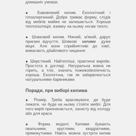
домашніх умовах.
● Бавовняний килим.
Екологічний і
гіпоалергенний.
Добре тримає форму, слідів
від меблів майже не залишається.
Хороша
теплоізоляція, взимку на ньому ногам тепло.
● Шовковий килим.
Ніжний, м'який, дарує
приємні відчуття.
Шовкові
килими
дуже
міцні.
Але вони сприйнятливі до хімії,
вимагають дбайливого чищення.
● Шерстяний.
Найтепліші, практичні вироби.
Простота в догляді.
Натуральна вовна не
горить, а тліє, значить пожежобезпечність
хороша.
Екологічна, так як забарвлюється
натуральними барвниками.
Поради, при виборі килима
● Розмір.
Треба враховувати, де буде
лежати, чи буде на ньому стояти меблі.
Для
чого виріб призначається, захисту від холоду
або для краси.
● Форма моделі.
Килими бувають
овальними, круглими, квадратними,
прямокутними.
Навіть можна зустріти килим