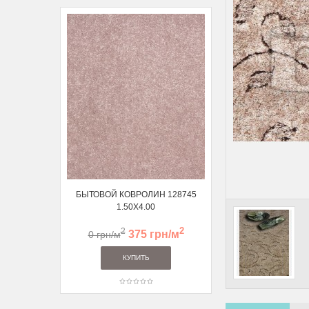
БЫТОВОЙ КОВРОЛИН 128745
ВЫСОКОВОРСНАЯ 
1.50Х4.00
ДОРОЖКА 122056 1
2
2
2
375 грн/м
459 
0 грн/м
705 грн/м