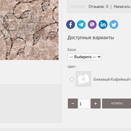
Отзывов: 0
|
Написать
Доступные варианты
База:
Цвет:
Бежевый-Кофейный
КОВРОВАЯ
ВЫСОКОВОРСНАЯ КОВРОВАЯ
ВЫСОКОВОРСНАЯ К
.00Х0.75
ДОРОЖКА 128865 1.00Х1.35
ДОРОЖКА 131508, 0.
2
2
2
2
грн/м
542 грн/м
459 г
2 544 грн/м
792 грн/м