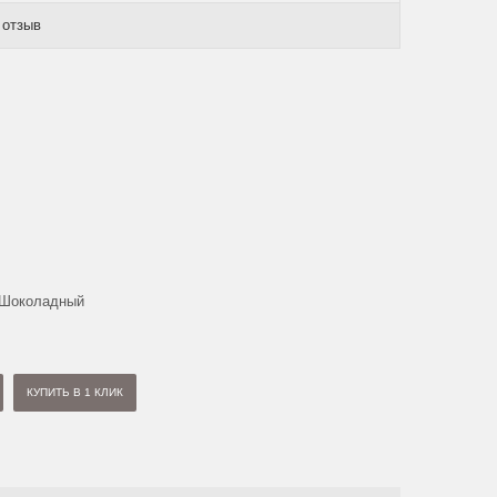
 отзыв
-Шоколадный
ОВРОВАЯ
ВЫСОКОВОРСНЫЙ КОВЕР
50Х2.40
127827 0.37Х3.75
ПРЯМОУГОЛЬНЫЙ
2
2
2
рн/м
417 грн/м
792 грн/м
КУПИТЬ В 1 КЛИК