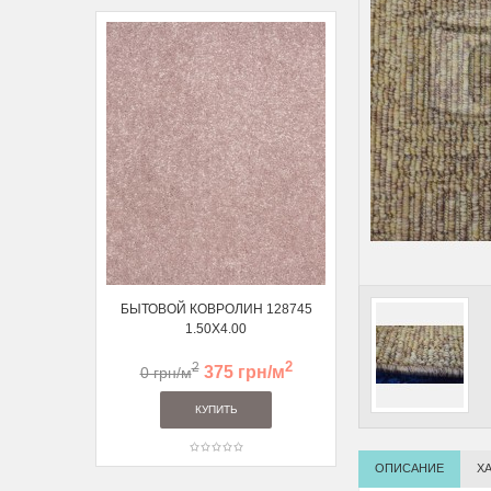
БЫТОВОЙ КОВРОЛИН 128745
ВЫСОКОВОРСНАЯ 
1.50Х4.00
ДОРОЖКА 122056 1
2
2
2
375 грн/м
459 
0 грн/м
705 грн/м
ОПИСАНИЕ
Х