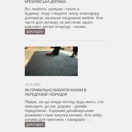
КРЕМЛІВСЬКА ДОРІЖКА
Всі люблять затишок і тепло в
будинку. Іноді створити теплу атмосферу
допомагає загальне поєднання меблів. Але
часто для затишку не вистачає однієї
важливої ​​деталі інтер'єру - килим...
ДОКЛАДНО
10.07.2021
ЯК ПРАВИЛЬНО ВИБРАТИ КИЛИМ В
ПЕРЕДПОКІЙ І КОРИДОР
Перше, на що впаде погляд будь-якого, хто
приходить до вас додому - дизайн
передпокою. Хорошим дизайнерським
рішенням стане покупка килима. Але вибір
килима для прихожих і коридорів -...
ДОКЛАДНО