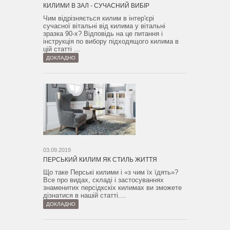
КИЛИМИ В ЗАЛ - СУЧАСНИЙ ВИБІР
Чим відрізняється килим в інтер'єрі
сучасної вітальні від килима у вітальні
зразка 90-х? Відповідь на це питання і
інструкція по вибору підходящого килима в
цій статті ...
ДОКЛАДНО
03.09.2019
ПЕРСЬКИЙ КИЛИМ ЯК СТИЛЬ ЖИТТЯ
Що таке Перські килими і «з чим їх їдять»?
Все про видах, складі і застосуваннях
знаменитих персідкскіх килимах ви зможете
дізнатися в нашій статті....
ДОКЛАДНО