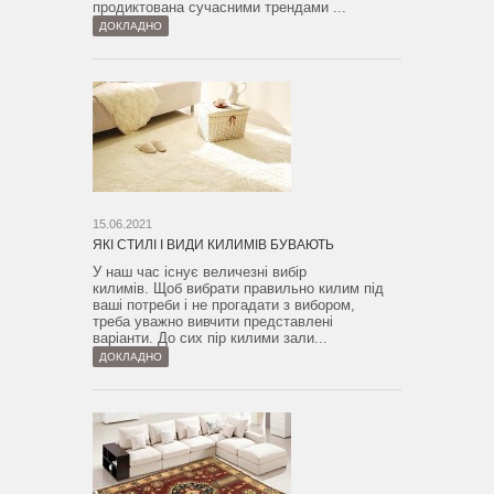
продиктована сучасними трендами ...
ДОКЛАДНО
15.06.2021
ЯКІ СТИЛІ І ВИДИ КИЛИМІВ БУВАЮТЬ
У наш час існує величезні вибір
килимів. Щоб вибрати правильно килим під
ваші потреби і не прогадати з вибором,
треба уважно вивчити представлені
варіанти. До сих пір килими зали...
ДОКЛАДНО