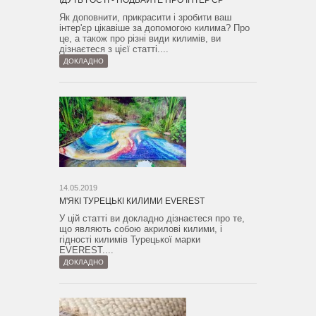
ЇДУТЬ ГОСТІ - ПОДБАЙТЕ ПРО ІНТЕР'ЄР
Як доповнити, прикрасити і зробити ваш
інтер'єр цікавіше за допомогою килима? Про
це, а також про різні види килимів, ви
дізнаєтеся з цієї статті....
ДОКЛАДНО
14.05.2019
М'ЯКІ ТУРЕЦЬКІ КИЛИМИ EVEREST
У цій статті ви докладно дізнаєтеся про те,
що являють собою акрилові килими, і
гідності килимів Турецької марки
EVEREST....
ДОКЛАДНО