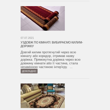
07.07.2021
УЗДОВЖ ПО КІМНАТІ: ВИБИРАЄМО КИЛИМ-
ДОРІЖКУ
Довгий килим протягнутий через всю
кімнату або коридор, отримав назву
доріжка. Прямокутна доріжка через всю
довжину кімнати або її частина, стала
незамінною частиною інтер'єру. ...
ДОКЛАДНО