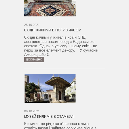
25.10.2021
СХІДНІ КИЛИМИ В НОГУ З ЧАСОМ
Східні килими у жителів країн СНД
асоціюються насамперед з Радянською
епохою. Однак в усьому іншому світі - це
перш за все елемент декору. У сучасній
Америці або Є...
ДОКЛАДНО
06.10.2021
МУЗЕЙ КИЛИМІВ В СТАМБУЛІ
Килими - це річ, яка з'явилася кілька
століть назад і зайняла особливе місце в