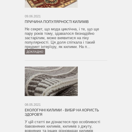
09.06.2021
ПРИЧИНА ПОПУЛЯРНОСТІ КИЛИМІВ
Не секрет, що мода циклічна, і те, що ще
пару років тому, здавалося безнадійно
застарілим, може виявитися на піку
популярності. Ця доля спіткала і такий
предмет інтер'єру, як килими. На п...
ДОКЛАДНО
08.05.2021
ЕКОЛОГІЧНІ КИЛИМИ - ВИБІР НА КОРИСТЬ
ЗДОРОВ'Я
У цій статті ви дізнаєтеся про особливості
бавовняних килимів, килимів з джуту,
вовняних та інших різновидах килимів