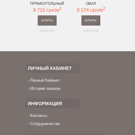
ПРЯМОУГОЛЬНЫЙ
ОВАЛ
ПРЯМОУ
2
2
8 715 грн/м
9 174 грн/м
8 715 
КУПИТЬ
КУПИТЬ
КУП
ЛИЧНЫЙ КАБИНЕТ
Личный Кабинет
История заказов
ИНФОРМАЦИЯ
Контакты
Сотрудничество