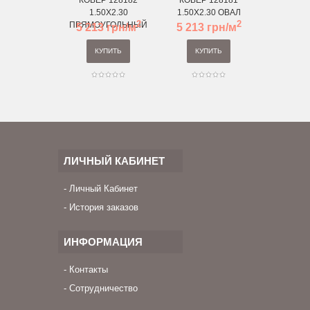
КОВЕР 128182
КОВЕР 128181
КОВЕР 
1.50X2.30
1.50X2.30 ОВАЛ
1.50X2.
2
2
ПРЯМОУГОЛЬНЫЙ
5 213 грн/м
5 213 грн/м
5 213 
КУПИТЬ
КУПИТЬ
КУП
ЛИЧНЫЙ КАБИНЕТ
Личный Кабинет
История заказов
ИНФОРМАЦИЯ
Контакты
Сотрудничество